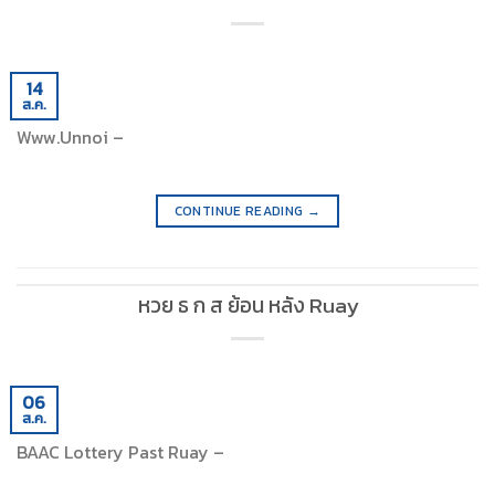
14
ส.ค.
Www.Unnoi –
CONTINUE READING
→
หวย ธ ก ส ย้อน หลัง Ruay
06
ส.ค.
BAAC Lottery Past Ruay –