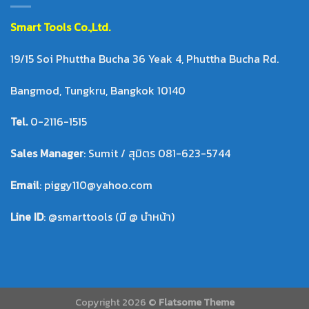
Smart Tool
s Co.,Ltd.
19/15 Soi Phuttha Bucha 36 Yeak 4, Phuttha Bucha Rd.
Bangmod, Tungkru, Bangkok 10140
Tel.
0-2116-1515
Sales Manager
: Sumit / สุมิตร 081-623-5744
Email
: piggy110@yahoo.com
Line ID
: @smarttools (มี @ นำหน้า)
Copyright 2026 ©
Flatsome Theme