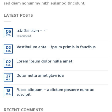
sed diam nonummy nibh euismod tincidunt.
LATEST POSTS
สวัสดีชาวโลก – -‘
06
มิ.ย.
1
Comment
Vestibulum ante – ipsum primis in faucibus
02
ธ.ค.
Lorem ipsum dolor nulla amet
02
ธ.ค.
Dolor nulla amet glavrida
27
พ.ย.
Fusce aliquam – a dictum posuere nunc ac
13
suscipit
พ.ย.
RECENT COMMENTS