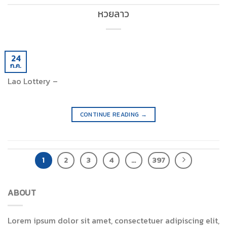
หวยลาว
24
ก.ค.
Lao Lottery –
CONTINUE READING
→
1
2
3
4
…
397
ABOUT
Lorem ipsum dolor sit amet, consectetuer adipiscing elit,