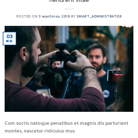
POSTED ON
3 พฤศจิกายน 2019
BY
SMART_ADMINISTRATOR
03
พ.ย.
Cum sociis natoque penatibus et magnis dis parturient
montes, nascetur ridiculus mus.