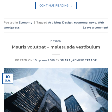
CONTINUE READING
→
Posted in
Economy
|
Tagged
Art
,
blog
,
Design
,
economy
,
news
,
Web
,
wordpress
Leave a comment
DESIGN
Mauris volutpat – malesuada vestibulum
POSTED ON
10 ตุลาคม 2019
BY
SMART_ADMINISTRATOR
10
ต.ค.