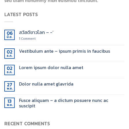
sed diam nonummy nibh euismod tincidunt.
LATEST POSTS
สวัสดีชาวโลก – -‘
06
มิ.ย.
1
Comment
Vestibulum ante – ipsum primis in faucibus
02
ธ.ค.
Lorem ipsum dolor nulla amet
02
ธ.ค.
Dolor nulla amet glavrida
27
พ.ย.
Fusce aliquam – a dictum posuere nunc ac
13
suscipit
พ.ย.
RECENT COMMENTS