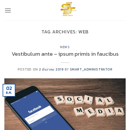
Skip
to
content
TAG ARCHIVES:
WEB
NEWS
Vestibulum ante – ipsum primis in faucibus
POSTED ON
2 ธันวาคม 2019
BY
SMART_ADMINISTRATOR
02
ธ.ค.