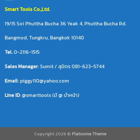
Smart Tool
s Co.,Ltd.
19/15 Soi Phuttha Bucha 36 Yeak 4, Phuttha Bucha Rd.
Bangmod, Tungkru, Bangkok 10140
Tel.
0-2116-1515
Sales Manager
: Sumit / สุมิตร 081-623-5744
Email
: piggy110@yahoo.com
Line ID
: @smarttools (มี @ นำหน้า)
Copyright 2026 ©
Flatsome Theme