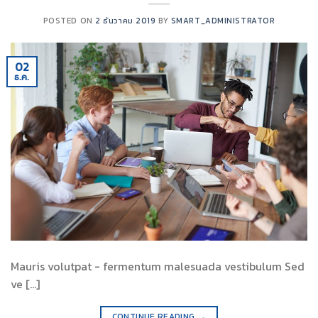
POSTED ON
2 ธันวาคม 2019
BY
SMART_ADMINISTRATOR
02
ธ.ค.
Mauris volutpat - fermentum malesuada vestibulum Sed
ve [...]
CONTINUE READING
→