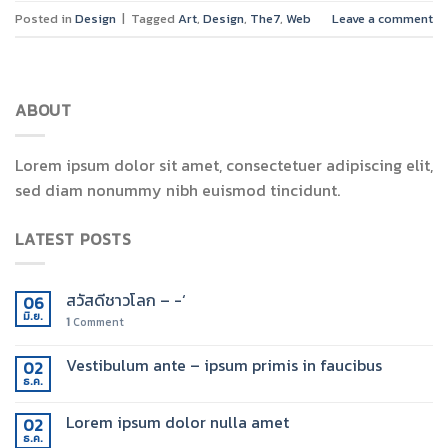
Posted in
Design
|
Tagged
Art
,
Design
,
The7
,
Web
Leave a comment
ABOUT
Lorem ipsum dolor sit amet, consectetuer adipiscing elit,
sed diam nonummy nibh euismod tincidunt.
LATEST POSTS
สวัสดีชาวโลก – -‘
06
มิ.ย.
1
Comment
Vestibulum ante – ipsum primis in faucibus
02
ธ.ค.
Lorem ipsum dolor nulla amet
02
ธ.ค.