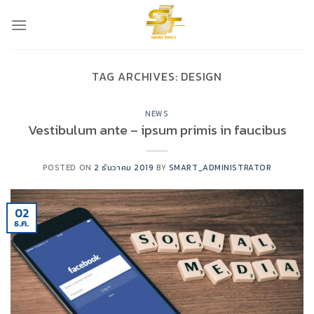
Skip
to
content
TAG ARCHIVES:
DESIGN
NEWS
Vestibulum ante – ipsum primis in faucibus
POSTED ON
2 ธันวาคม 2019
BY
SMART_ADMINISTRATOR
02
ธ.ค.