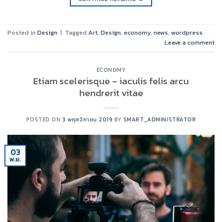
Posted in
Design
|
Tagged
Art
,
Design
,
economy
,
news
,
wordpress
Leave a comment
ECONOMY
Etiam scelerisque – iaculis felis arcu
hendrerit vitae
POSTED ON
3 พฤศจิกายน 2019
BY
SMART_ADMINISTRATOR
03
พ.ย.