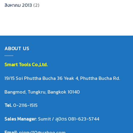
สิงหาคม 2013
(2)
ABOUT US
Smart Tool
s Co.,Ltd.
19/15 Soi Phuttha Bucha 36 Yeak 4, Phuttha Bucha Rd.
Bangmod, Tungkru, Bangkok 10140
Tel.
0-2116-1515
Sales Manager
: Sumit / สุมิตร 081-623-5744
Email
: piggy110@yahoo.com