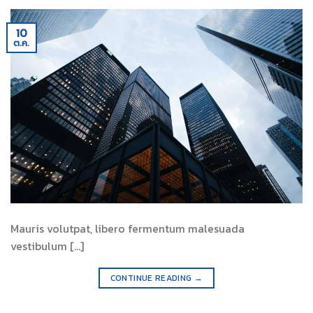
10
ต.ค.
Mauris volutpat, libero fermentum malesuada
vestibulum [...]
CONTINUE READING
→