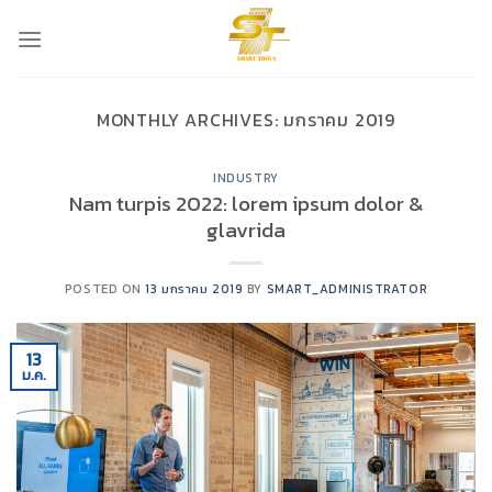
Skip
to
content
MONTHLY ARCHIVES:
มกราคม 2019
INDUSTRY
Nam turpis 2022: lorem ipsum dolor &
glavrida
POSTED ON
13 มกราคม 2019
BY
SMART_ADMINISTRATOR
13
ม.ค.