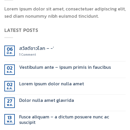
Lorem ipsum dolor sit amet, consectetuer adipiscing elit,
sed diam nonummy nibh euismod tincidunt.
LATEST POSTS
สวัสดีชาวโลก – -‘
06
มิ.ย.
1
Comment
Vestibulum ante – ipsum primis in faucibus
02
ธ.ค.
Lorem ipsum dolor nulla amet
02
ธ.ค.
Dolor nulla amet glavrida
27
พ.ย.
Fusce aliquam – a dictum posuere nunc ac
13
suscipit
พ.ย.