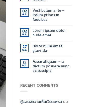
1
Comment
Vestibulum ante –
02
ipsum primis in
ธ.ค.
faucibus
Lorem ipsum dolor
02
nulla amet
ธ.ค.
Dolor nulla amet
27
glavrida
พ.ย.
Fusce aliquam – a
13
dictum posuere nunc
พ.ย.
ac suscipit
RECENT COMMENTS
ผู้แสดงความเห็นเวิร์ดเพรส
บน