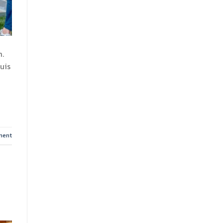
m.
uis
ment