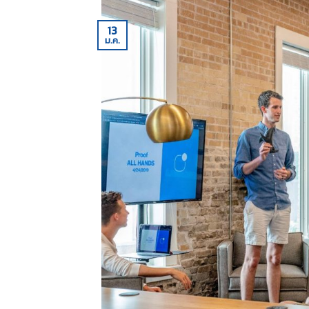
13
ม.ค.