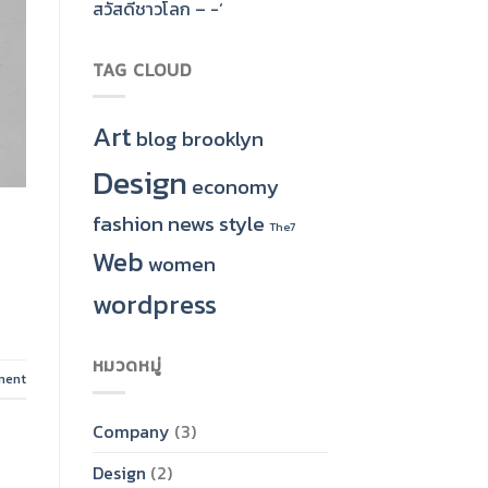
สวัสดีชาวโลก – -‘
TAG CLOUD
Art
blog
brooklyn
Design
economy
fashion
news
style
The7
Web
women
wordpress
หมวดหมู่
ment
Company
(3)
Design
(2)