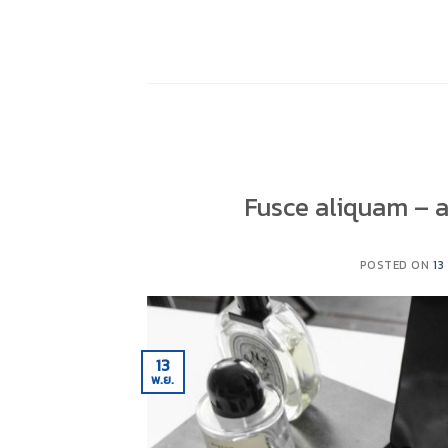
Skip
to
content
Fusce aliquam – a
POSTED ON
13
13
พ.ย.