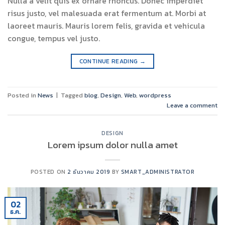
Nulla a velit quis ex ornare rhoncus. Donec imperdiet
risus justo, vel malesuada erat fermentum at. Morbi at
laoreet mauris. Mauris lorem felis, gravida et vehicula
congue, tempus vel justo.
CONTINUE READING
→
Posted in
News
|
Tagged
blog
,
Design
,
Web
,
wordpress
Leave a comment
DESIGN
Lorem ipsum dolor nulla amet
POSTED ON
2 ธันวาคม 2019
BY
SMART_ADMINISTRATOR
02
ธ.ค.