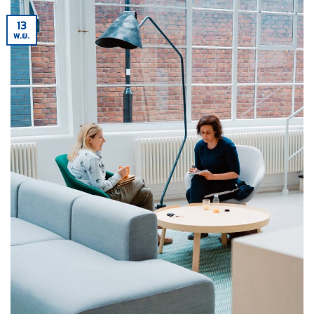
13
พ.ย.