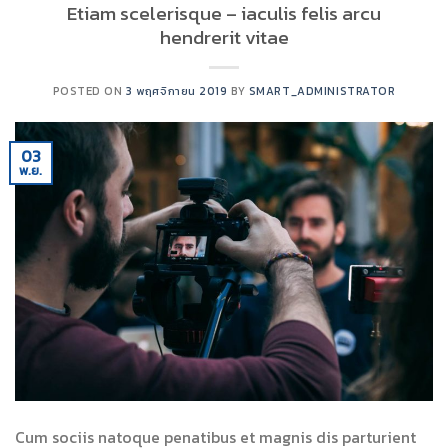
Etiam scelerisque – iaculis felis arcu
hendrerit vitae
POSTED ON
3 พฤศจิกายน 2019
BY
SMART_ADMINISTRATOR
03
พ.ย.
Cum sociis natoque penatibus et magnis dis parturient