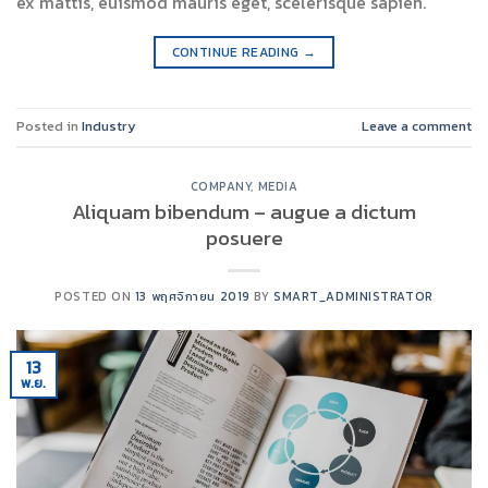
ex mattis, euismod mauris eget, scelerisque sapien.
CONTINUE READING
→
Posted in
Industry
Leave a comment
COMPANY
,
MEDIA
Aliquam bibendum – augue a dictum
posuere
POSTED ON
13 พฤศจิกายน 2019
BY
SMART_ADMINISTRATOR
13
พ.ย.