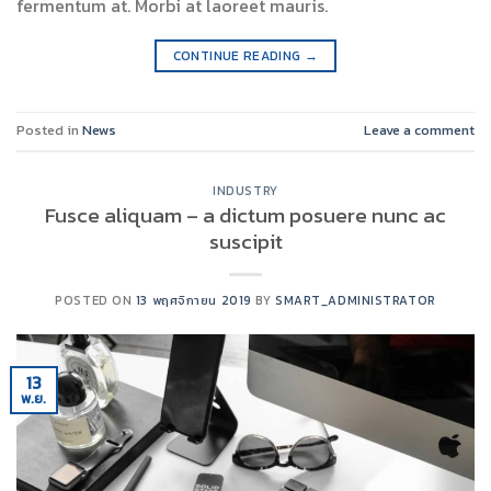
fermentum at. Morbi at laoreet mauris.
CONTINUE READING
→
Posted in
News
Leave a comment
INDUSTRY
Fusce aliquam – a dictum posuere nunc ac
suscipit
POSTED ON
13 พฤศจิกายน 2019
BY
SMART_ADMINISTRATOR
13
พ.ย.