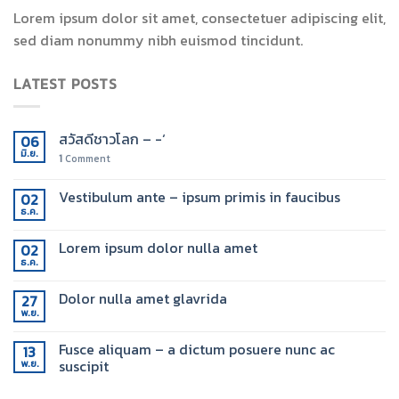
Lorem ipsum dolor sit amet, consectetuer adipiscing elit,
sed diam nonummy nibh euismod tincidunt.
LATEST POSTS
สวัสดีชาวโลก – -‘
06
มิ.ย.
1
Comment
Vestibulum ante – ipsum primis in faucibus
02
ธ.ค.
Lorem ipsum dolor nulla amet
02
ธ.ค.
Dolor nulla amet glavrida
27
พ.ย.
Fusce aliquam – a dictum posuere nunc ac
13
suscipit
พ.ย.