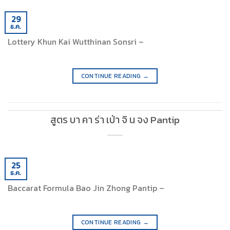
29
ธ.ค.
Lottery Khun Kai Wutthinan Sonsri –
CONTINUE READING
→
สูตร บา คา ร่า เป่า จิ น จง Pantip
25
ธ.ค.
Baccarat Formula Bao Jin Zhong Pantip –
CONTINUE READING
→