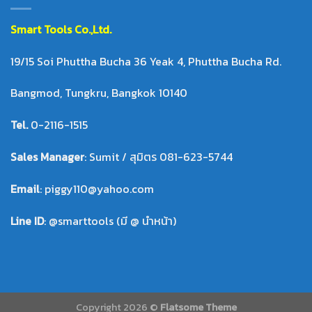
Smart Tool
s Co.,Ltd.
19/15 Soi Phuttha Bucha 36 Yeak 4, Phuttha Bucha Rd.
Bangmod, Tungkru, Bangkok 10140
Tel.
0-2116-1515
Sales Manager
: Sumit / สุมิตร 081-623-5744
Email
: piggy110@yahoo.com
Line ID
: @smarttools (มี @ นำหน้า)
Copyright 2026 ©
Flatsome Theme