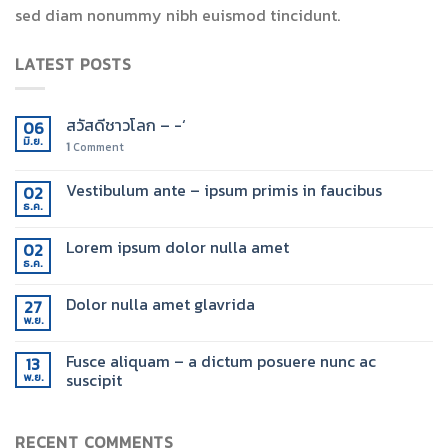
sed diam nonummy nibh euismod tincidunt.
LATEST POSTS
สวัสดีชาวโลก – -‘
06
มิ.ย.
1
Comment
Vestibulum ante – ipsum primis in faucibus
02
ธ.ค.
Lorem ipsum dolor nulla amet
02
ธ.ค.
Dolor nulla amet glavrida
27
พ.ย.
Fusce aliquam – a dictum posuere nunc ac
13
suscipit
พ.ย.
RECENT COMMENTS