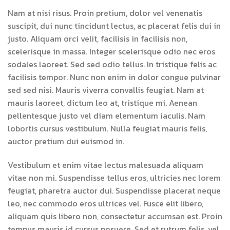
Nam at nisi risus. Proin pretium, dolor vel venenatis
suscipit, dui nunc tincidunt lectus, ac placerat felis dui in
justo. Aliquam orci velit, facilisis in facilisis non,
scelerisque in massa. Integer scelerisque odio nec eros
sodales laoreet. Sed sed odio tellus. In tristique felis ac
facilisis tempor. Nunc non enim in dolor congue pulvinar
sed sed nisi. Mauris viverra convallis feugiat. Nam at
mauris laoreet, dictum leo at, tristique mi. Aenean
pellentesque justo vel diam elementum iaculis. Nam
lobortis cursus vestibulum. Nulla feugiat mauris felis,
auctor pretium dui euismod in.
Vestibulum et enim vitae lectus malesuada aliquam
vitae non mi. Suspendisse tellus eros, ultricies nec lorem
feugiat, pharetra auctor dui. Suspendisse placerat neque
leo, nec commodo eros ultrices vel. Fusce elit libero,
aliquam quis libero non, consectetur accumsan est. Proin
tempus mauris id cursus posuere. Sed et rutrum felis, vel